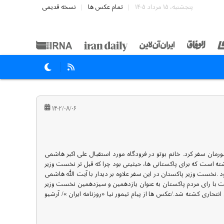
پنجشنبه، ۱۵ مرداد ۱۴۰۵
تمام عکس ها
نسخه قدیمی
۱۴۰۲/۰۸/۰۶
ظیر بوتوبرای دومین بار در آبان ماه ۱۳۷۴ و در صدر یک هیئت بلند مرتبه به کشورمان سفر کرد. خانم بوتو در فرودگاه مورد استقبال علی اکبر هاشمی
 است که برای پاکستانی ها، حیثیتی بود چرا که قبل تر نخست وزیر
د .نخست وزیر پاکستان در این سفر علاوه بر دیدار با آیت الله هاشمی
ت با رای مردم پاکستان به عنوان یازدهمین و سیزدهمین نخست وزیر
ا فراز و نشیب های فراوانی همراه بود و در نهایت در سال ۲۰۰۷ در یک عملیات تروریستی انتحاری کشته شد./عکس ها از پیام تیمور نیا «روزنامه ایران »/ آرشیو