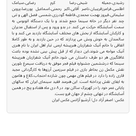
رشیدی،جمیله شیخی،رضا کرم رضایی،سیامک
اطلسی،فرامرزقریبیان،ناصر آقایی،اکبر رحمتی،اسماعیل پوررضا،پروین
سلیمانی،فیروز بهجت محمدی،فاطمه گودرزی،شمسی فضل الهی و تنی
چند نفر دیگر در خانه سینما جمع شدند و با یک دستگاه اتوبوس به
سمت آسایشگاه حرکت می کنند. در بدو ورود و پس از استقبال مدیران
و کارکنان آسایشگاه از بخش های مختلف آسایشگاه بازدید می کنند و با
سالمندان به خوش وبش می پردازند که در حین بازدید و به طور کاملا
اتفاقی با خانم آنیک شفرازیان هنرپیشه ارمنی تبار اهل ایران با نام هنری
آنیک مواجه می شوند،این دیدار که از قبل پیش بینی نشده بوده باعث
غافلگیری هر دو طرف داستان می شود.خانم آنیک شفرازیان هنرپیشه
سینما که درششمین جشنواره فیلم فجر موفق به دریافت سیمرغ بلورین
نقش مکمل زن بخاطر بازی در فیلم سرزمین آرزوها به کارگردانی مجید
قاری زاده را دارد در فیلم های مهمی چون شازده احتجاب،کلاغ و هامون
به ایفای نقش پرداخته است. این هنرمند فقید سینمای ایران که سالهای
پایانی عمر خود را در کهریزک ساکن بود در ۸ دی ماه هفتادو پنج در همین
آسایشگاه در تنهایی چشم از جهان فرو بست.
عکس: اصغر آزاد دل/ آرشیو آژانس عکس ایران